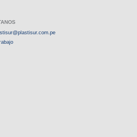
TANOS
astisur@plastisur.com.pe
rabajo