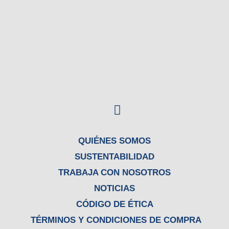
F
a
c
e
QUIÉNES SOMOS
b
SUSTENTABILIDAD
o
TRABAJA CON NOSOTROS
o
NOTICIAS
k
CÓDIGO DE ÉTICA
TÉRMINOS Y CONDICIONES DE COMPRA