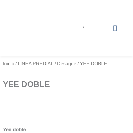
Ir
al
contenido
NUESTROS PRODUCTOS
NUESTROS DISTRIBU
Inicio
/
LÍNEA PREDIAL
/
Desagüe
/ YEE DOBLE
YEE DOBLE
Yee doble