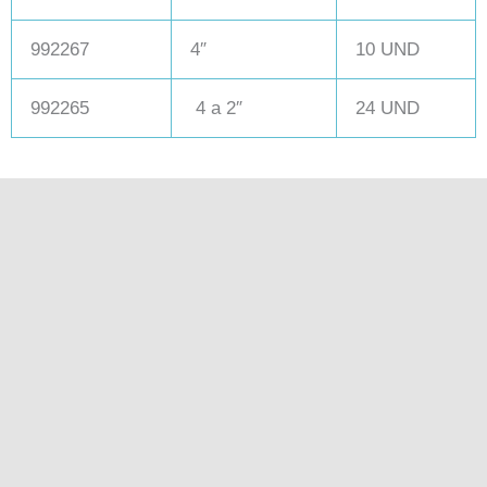
992267
4″
10 UND
992265
4 a 2″
24 UND